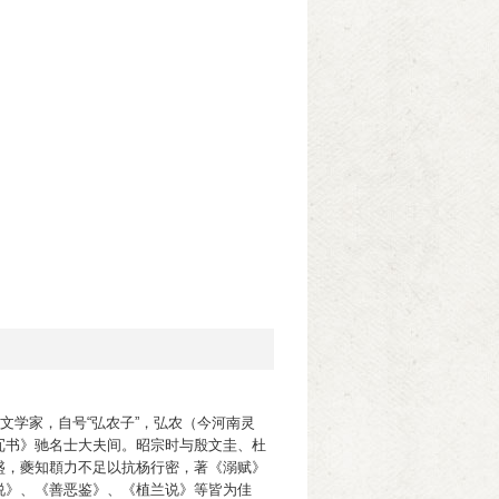
文学家，自号“弘农子”，弘农（今河南灵
冗书》驰名士大夫间。昭宗时与殷文圭、杜
盛，夔知頵力不足以抗杨行密，著《溺赋》
说》、《善恶鉴》、《植兰说》等皆为佳