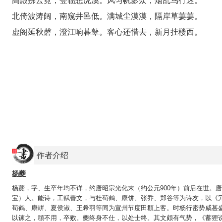
高殿拂云霓，登临想虎溪。风匀帆影众，烟乱鸟行迷。
北倚波涛阔，南窥井邑低。满城尘漠漠，隔岸草萋萋。
虚阁延秋磬，澄江响暮鼙。客心还惜去，新月挂楼西。
作者介绍
杨夔
杨夔，字、生卒年均不详，约唐昭宗光化末（约公元900年）前后在世。唐
宝）人。能诗，工赋善文，与杜荀鹤、康饼、张乔、郑谷等为诗友，以《
荀鹤、康軿、夏侯淑、王希羽等同为宣州节度田頵上客。时杨行密势威甚
以谏之，頵不用，卒败。夔终身不仕，以处士终。其文颇有气势，《蓄狸