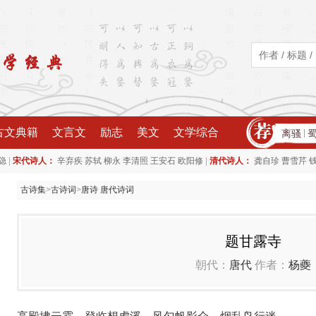
古文典籍
文言文
励志
美文
文学综合
离骚
|
|
|
隐
宋代诗人：
辛弃疾
苏轼
柳永
李清照
王安石
欧阳修
清代诗人：
龚自珍
曹雪芹
古诗集
>
古诗词
>
唐诗 唐代诗词
题甘露寺
朝代：
唐代
作者：
杨夔