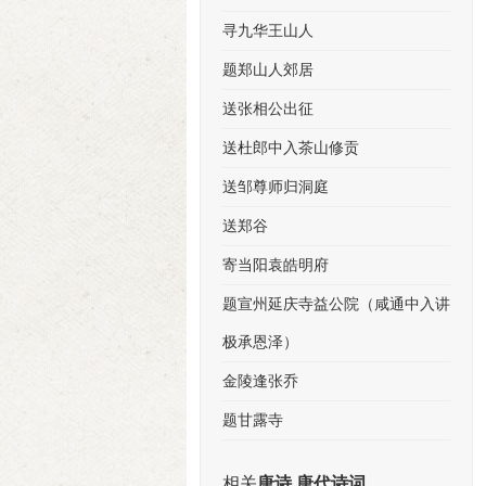
寻九华王山人
题郑山人郊居
送张相公出征
送杜郎中入茶山修贡
送邹尊师归洞庭
送郑谷
寄当阳袁皓明府
题宣州延庆寺益公院（咸通中入讲
极承恩泽）
金陵逢张乔
题甘露寺
相关
唐诗 唐代诗词