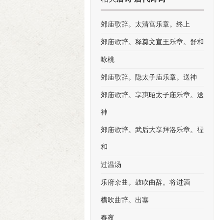
郊庙歌辞。太清宫乐章。终上
郊庙歌辞。释奠文宣王乐章。舒和
咏桃
郊庙歌辞。隐太子庙乐章。送神
郊庙歌辞。享惠昭太子庙乐章。送
神
郊庙歌辞。武后大享拜洛乐章。禋
和
过温汤
乐府杂曲。鼓吹曲辞。将进酒
横吹曲辞。出塞
春夜