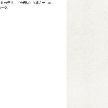
志》均传于世，《全唐诗》存其诗十二首，
卷一O。