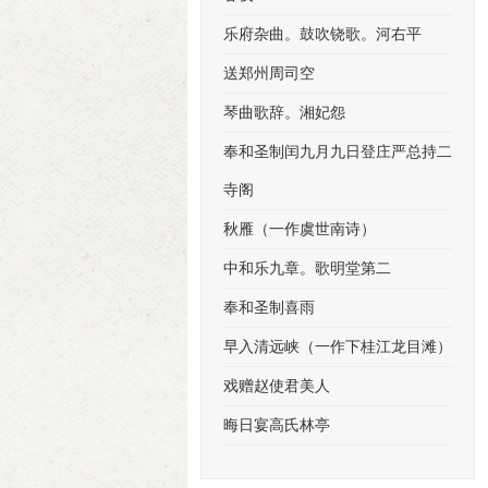
乐府杂曲。鼓吹铙歌。河右平
送郑州周司空
琴曲歌辞。湘妃怨
奉和圣制闰九月九日登庄严总持二
寺阁
秋雁（一作虞世南诗）
中和乐九章。歌明堂第二
奉和圣制喜雨
早入清远峡（一作下桂江龙目滩）
戏赠赵使君美人
晦日宴高氏林亭