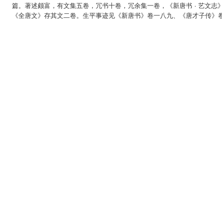
篇。著述颇富，有文集五卷，冗书十卷，冗余集一卷，《新唐书 · 艺文
《全唐文》存其文二卷。生平事迹见《新唐书》卷一八九、《唐才子传》