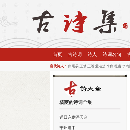
首页
古诗词
诗人
诗词名句
唐代诗人：
白居易
王勃
王维
孟浩然
李白
杜甫
李商
杨夔的诗词全集
送日东僧游天台
宁州道中