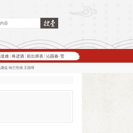
蜀道难
将进酒
前出师表
沁园春·雪
|
|
|
钱谦益
纳兰性德
王国维