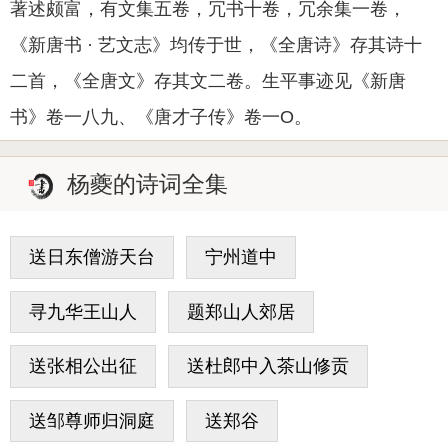
著述颇富，有文集五卷，冗书十卷，冗余集一卷，
《新唐书 · 艺文志》均传于世，《全唐诗》存其诗十
二首，《全唐文》存其文二卷。生平事迹见《新唐
书》卷一八九、《唐才子传》卷一O。
杨夔的诗词全集
送日东僧游天台
宁州道中
寻九华王山人
题郑山人郊居
送张相公出征
送杜郎中入茶山修贡
送邹尊师归洞庭
送郑谷