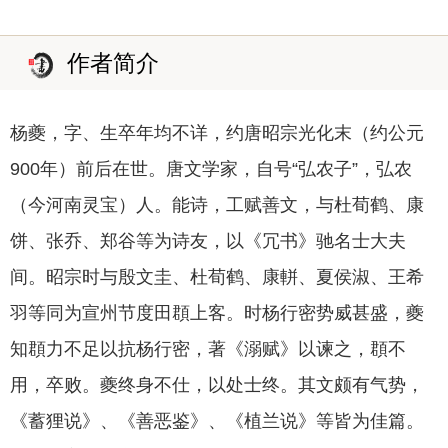
作者简介
杨夔，字、生卒年均不详，约唐昭宗光化末（约公元
900年）前后在世。唐文学家，自号“弘农子”，弘农
（今河南灵宝）人。能诗，工赋善文，与杜荀鹤、康
饼、张乔、郑谷等为诗友，以《冗书》驰名士大夫
间。昭宗时与殷文圭、杜荀鹤、康軿、夏侯淑、王希
羽等同为宣州节度田頵上客。时杨行密势威甚盛，夔
知頵力不足以抗杨行密，著《溺赋》以谏之，頵不
用，卒败。夔终身不仕，以处士终。其文颇有气势，
《蓄狸说》、《善恶鉴》、《植兰说》等皆为佳篇。