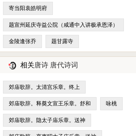
寄当阳袁皓明府
题宣州延庆寺益公院（咸通中入讲极承恩泽）
金陵逢张乔
题甘露寺
相关
唐诗 唐代诗词
郊庙歌辞。太清宫乐章。终上
郊庙歌辞。释奠文宣王乐章。舒和
咏桃
郊庙歌辞。隐太子庙乐章。送神