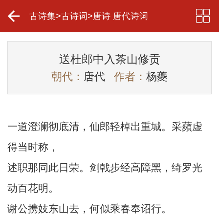
古诗集
>
古诗词
>
唐诗 唐代诗词
送杜郎中入茶山修贡
朝代：
唐代
作者：
杨夔
一道澄澜彻底清，仙郎轻棹出重城。采蘋虚
得当时称，
述职那同此日荣。剑戟步经高障黑，绮罗光
动百花明。
谢公携妓东山去，何似乘春奉诏行。