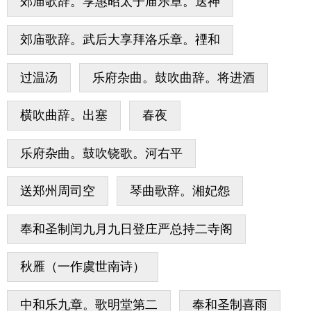
郊庙歌辞。享惠昭太子庙乐章。送神
郊庙歌辞。武后大享拜洛乐章。禋和
过温汤
乐府杂曲。鼓吹曲辞。将进酒
横吹曲辞。出塞
春夜
乐府杂曲。鼓吹铙歌。河右平
送郑州周司空
琴曲歌辞。湘妃怨
奉和圣制闰九月九日登庄严总持二寺阁
秋雁（一作虞世南诗）
中和乐九章。歌明堂第二
奉和圣制喜雨