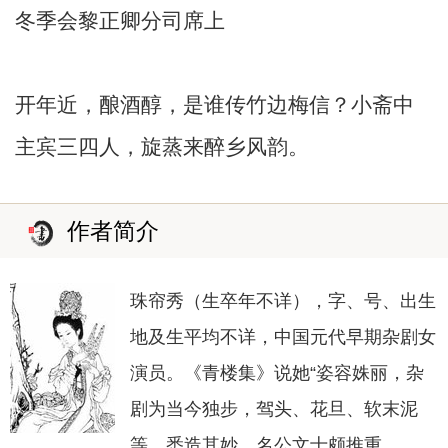
冬季会黎正卿分司席上
开年近，酿酒醇，是谁传竹边梅信？小斋中
主宾三四人，旋蒸来醉乡风韵。
作者简介
珠帘秀（生卒年不详），字、号、出生
地及生平均不详，中国元代早期杂剧女
演员。《青楼集》说她“姿容姝丽，杂
剧为当今独步，驾头、花旦、软末泥
等，悉造其妙，名公文士颇推重