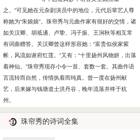
之。”可见她在元杂剧演员中的地位，元代后辈艺人尊
称她为“朱娘娘”。珠帘秀与元曲作家有很好的交情，诸
如关汉卿、胡祗遹、卢挚、冯子振、王涧秋等相互常
有词曲赠答。关汉卿曾这样形容她：“富贵似侯家紫
帐，风流如谢府红莲。”又有：“十里扬州风物妍，出落
着神仙。”珠帘秀现存小令一首、套数一套。其曲作语
言流转而自然，传情执着而纯真。曾一度在扬州献
艺，后来嫁与钱塘道士洪丹谷，晚年流落并终于杭
州。
珠帘秀的诗词全集