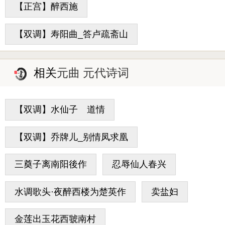
【正宫】醉西施
【双调】寿阳曲_答卢疏斋山
相关
元曲 元代诗词
【双调】水仙子 道情
【双调】乔牌儿_别情凤求凰
三奠子离南阳後作
忍辱仙人春兴
水调歌头·夜醉西楼为楚英作
卖盐妇
金莲出玉花西虢南村