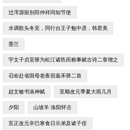
过浑源留别田仲祥同知节使
水调歌头冬至，同行台王子勉中丞，韩君美
墨兰
宇文子贞至驿为松江诸邑田粮事赋古诗二章增之
召命赴省因母老夜宿嘉禾驿二首
赵文敏书洛神赋
至顺改元季夏大雨几月
夕阳
山坡羊·洛阳怀古
至正改元辛巳寒食日示弟及诸子侄