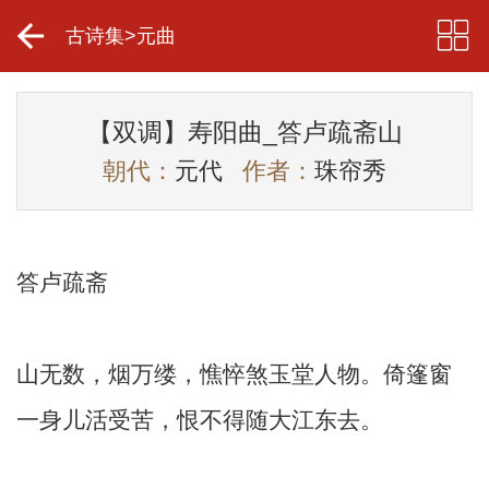
古诗集
>
元曲
【双调】寿阳曲_答卢疏斋山
朝代：
元代
作者：
珠帘秀
答卢疏斋
山无数，烟万缕，憔悴煞玉堂人物。倚篷窗
一身儿活受苦，恨不得随大江东去。